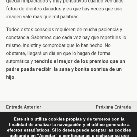
quedan impactados y muy pensativos cuando ven unas
fotos de dientes dañados y es que hay veces que una
imagen vale más que mil palabras.
Todos estos consejos requieren de mucha paciencia y
constancia. Sabemos que cada vez hay que repetirles lo
mismo, insistir y comprobar que lo han hecho. No
obstante, llegará un día en que lo hagan de forma
automática y
tendrás el mejor de los premios que un
padre pueda recibir: la sana y bonita sonrisa de un
hijo.
Entrada Anterior
Próxima Entrada
Slider 1
¿Cuándo Debo Llevar A Mis
Este sitio utiliza cookies propias y de terceros con la
Hijos?
finalidad de analizar la navegación y el tráfico generado a
efectos estadísticos. Si lo desea puede aceptar las cookies
pulsando en “Aceptar” o configurarlas o rechazar su uso